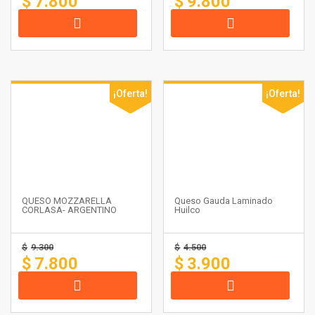
$
7.800
$
9.800
¡Oferta!
¡Oferta!
QUESO MOZZARELLA
Queso Gauda Laminado
CORLASA- ARGENTINO
Huilco
$
9.300
$
4.500
$
7.800
$
3.900