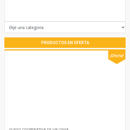
PRODUCTOS EN OFERTA
a!
¡Oferta!
QUESO COOPERATIVA DE VALDIVIA