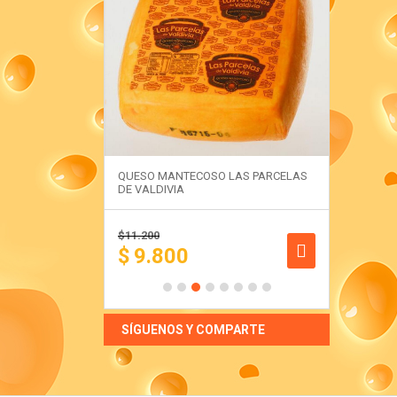
 DE VALDIVIA
QUESO MANTECOSO LAS PARCELAS
QUESO M
DE VALDIVIA
ARGENTI
$
11.200
$
9.300
$
9.800
$
7.8
SÍGUENOS Y COMPARTE