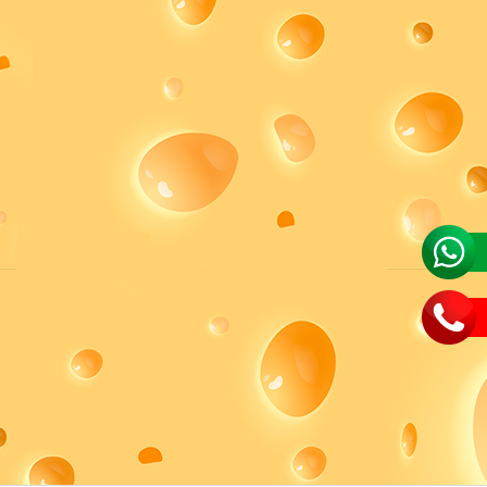
QUESO GOUDA CORRALES DE
QUESO GAUDA DESPUNTE
VALDIVIA
$
6.500
$
6.900
$
5.990
$
6.500