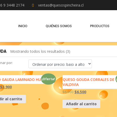
6 9 3448 2174
ventas@quesospincheira.cl
INICIO
QUIÉNES SOMOS
PRODUCTOS
UDA
Mostrando todos los resultados (3)
nar por:
¡Oferta!
 GAUDA LAMINADO HUILCO
QUESO GOUDA CORRALES DE
VALDIVIA
$
3.900
$
6.900
$
6.500
ir al carrito
¡Oferta!
¡Oferta!
Añadir al carrito