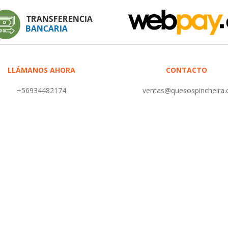
LLÁMANOS AHORA
CONTACTO
+56934482174
ventas@quesospincheira.c