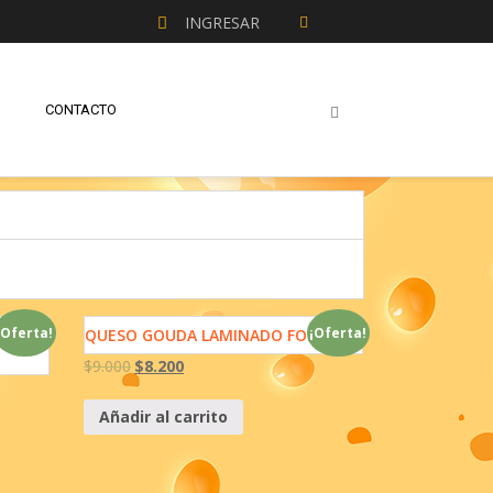
INGRESAR
CONTACTO
¡Oferta!
¡Oferta!
QUESO GOUDA LAMINADO FONDI
$
9.000
$
8.200
Añadir al carrito
¡Oferta!
¡