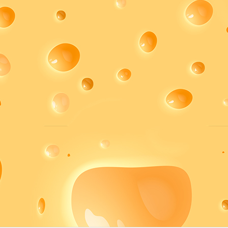
OZZARELLA CORLASA-
QUESO GAUDA LAMINADO HUILCO
NO
$
4.500
$
3.900
00