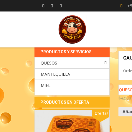
+5
PRODUCTOS Y SERVICIOS
GA
QUESOS
Orde
MANTEQUILLA
MIEL
QUESO
$
4.500
PRODUCTOS EN OFERTA
Añad
¡Oferta!
¡Oferta!